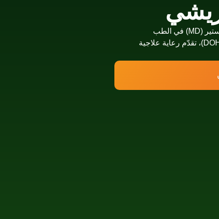
ريشي
أخصائية هوميوباثي حاصلة على BHMS ودرجة الماجستير (MD) في الطب
الهوميوباثي، ومرخّصة من دائرة الصحة في أبوظبي (DOH)، تقدّم رعاية علاجية