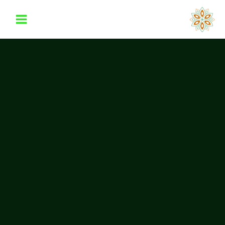
خطي
لى
لمحتوى