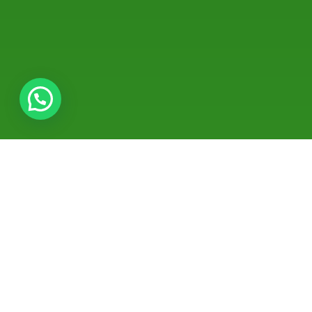
نبذة عن الدكتورة مهويش إقبال
تُعتبر الدكتورة مهويش إقبال من المتخصصات البارزات في